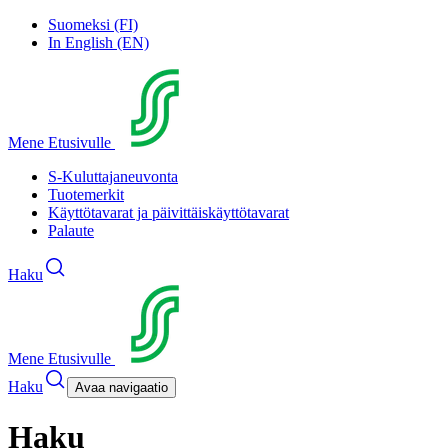
Suomeksi (FI)
In English (EN)
Mene Etusivulle
S-Kuluttajaneuvonta
Tuotemerkit
Käyttötavarat ja päivittäiskäyttötavarat
Palaute
Haku
Mene Etusivulle
Haku
Avaa navigaatio
Haku